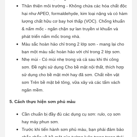
Thân thiện môi trường - Không chứa các hóa chất độc
hại như APEO, formaldehyde, kim loại nặng và có hàm
lượng chất hữu cơ bay hơi thấp (VOC). Chống khuẩn
& nấm mốc - ngăn chặn sự lan truyền vi khuẩn và
phát triển nấm mốc trong nhà.
Màu sắc hoàn hảo chỉ trong 2 lớp sơn - mang lại cho
bạn một màu sắc hoàn hảo với chỉ trong 2 lớp sơn.
Nhẹ mùi - Có mùi nhẹ trong và cả sau khi thi công
sơn. Đề nghị sử dụng Cho bề mặt nội thất, thích hợp
sử dụng cho bề mặt mới hay đã sơn. Chất nền vật
sơn Trên bề mặt bê tông, vữa xây và các tấm vách
ngăn mềm.
5. Cách thực hiện sơn phủ màu
Cần chuẩn bị đầy đủ các dụng cụ sơn: rulo, cọ sơn
hay máy phun sơn.
Trước khi tiến hành sơn phủ màu, bạn phải đảm bảo
chắc chắn về bề mặt của tường luôn trong trạng thái