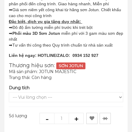
phân phối đến công trình. Giao hàng nhanh, Miễn phí
➡Giá sơn niêm yết công khai từ hãng sơn Jotun. Chiết khấu
cao cho mọi công trình
Đặc biệt, dịch vụ gia tăng duy nhất:
➡Đô độ ẩm tường miễn phí trước khi trét bột
➡
Phối màu 3D Sơn Jotun
miễn phí với 3 gam màu sơn đẹp
nhất
➡Tư vấn thi công theo Quy trình chuẩn từ nhà sản xuất
Liên hệ ngay: HOTLINE/ZALO: 0934 152 927
Thương hiệu sơn:
SƠN JOTUN
Mã sản phẩm:
JOTUN MAJESTIC
Trạng thái:
Còn hàng
Dung tích
Số lượng
-
+