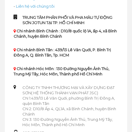
-
Liên hệ với chúng tôi
TRUNG TÂM PHÂN PHỐI VÀ PHA MÀU TỰ ĐỘNG
SƠN JOTUN TẠI TP. HỒ CHÍ MINH
Chi nhánh Bình Chánh : D10/8 quốc lộ 1A, ấp 4, xã Bình
Chánh, huyện Bình Chánh
Chi nhánh Bình Tân : 439/13 Lê Văn Quới, P. Bình Trị
Đông A, Q. Bình Tân, Tp. HCM
Chi nhánh Hóc Môn : 130 Đường Nguyễn Ảnh Thủ,
Trung Mỹ Tây, Hóc Môn, Thành phố Hồ Chí Minh
CÔNG TY TNHH THƯƠNG MẠI VÀ XÂY DỰNG ĐẠT
SƠN( HỆ THỐNG THÀNH VẠN PHÁT JSC)
CN 1:439/13 Lê Văn Quới, phường Bình Trị Đông A,
quận Bình Tân
CN 2: D10/8 Ấp 4, QL1A, xã Bình Chánh, huyện Bình
Chánh
CN 3: 130 Đường Nguyễn Ảnh Thủ, Trung Mỹ Tây,
Hóc Môn, Thành phố Hồ Chí Minh