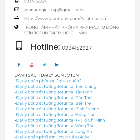
0934152927
sonnuocgiasi.tvp@gmail.com
https://www.facebook.com/Paintmart.vn
TRUNG TÂM PHÂN PHỐI VÀ PHA MÀU TỰ ĐỘNG
SƠN JOTUN TẠI TP. HỒ CHÍ MINH
Hotline:
0934152927
DANH SÁCH ĐẠI LÝ SƠN JOTUN
-
Đại lý phân phối sơn Jotun quận 1
-
Đại lý bột trét tường Jotun tại Tiền Giang
-
Đại lý bột trét tường Jotun tại Tây Ninh
-
Đại lý bột trét tường Jotun tại Cần Thơ
-
Đại lý bột trét tường Jotun tại Bến Tre
-
Đại lý bột trét tường Jotun tại Bình Dương
-
Đại lý bột trét tường Jotun tại Đồng Nai
-
Đại lý bột trét tường Jotun tại TP Hồ Chí Minh
-
Đại lý bột trét tường Jotun tại Vũng Tàu
-
Đại lý bột trét tường Jotun tại Long An
-
Đại lý phân phối sơn Jotun Cần Giuộc