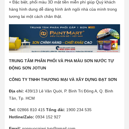
+ Đặc biệt, phối màu 3D mặt tiền miễn phí giúp Quý khách
hàng hình dung dễ dàng hình ảnh ngôi nhà của mình trong
tương lai một cách chân thật.
TRUNG TÂM PHÂN PHỐI VÀ PHA MÀU SƠN NƯỚC TỰ
ĐỘNG SƠN JOTUN
CÔNG TY TNHH THƯƠNG MẠI VÀ XÂY DỰNG ĐẠT SƠN
Địa chỉ:
439/13 Lê Văn Quới, P. Bình Trị Đông A, Q. Bình
Tân, Tp. HCM
Tel:
02866 810 415
Tổng đài:
1900 234 535
Hotline/Zalo:
0934 152 927
Email:
sonnuocgiasi.tvp@gmail.com