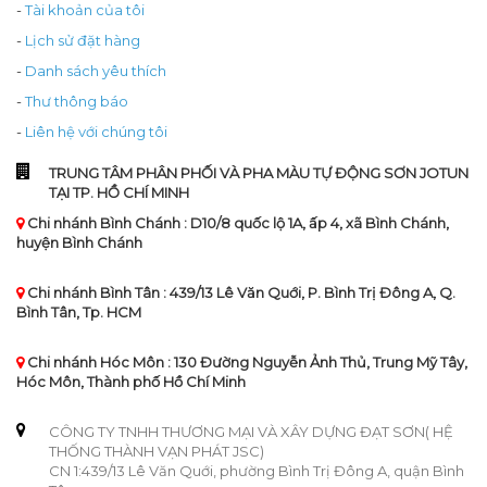
-
Tài khoản của tôi
-
Lịch sử đặt hàng
-
Danh sách yêu thích
-
Thư thông báo
-
Liên hệ với chúng tôi
TRUNG TÂM PHÂN PHỐI VÀ PHA MÀU TỰ ĐỘNG SƠN JOTUN
TẠI TP. HỒ CHÍ MINH
Chi nhánh Bình Chánh : D10/8 quốc lộ 1A, ấp 4, xã Bình Chánh,
huyện Bình Chánh
Chi nhánh Bình Tân : 439/13 Lê Văn Quới, P. Bình Trị Đông A, Q.
Bình Tân, Tp. HCM
Chi nhánh Hóc Môn : 130 Đường Nguyễn Ảnh Thủ, Trung Mỹ Tây,
Hóc Môn, Thành phố Hồ Chí Minh
CÔNG TY TNHH THƯƠNG MẠI VÀ XÂY DỰNG ĐẠT SƠN( HỆ
THỐNG THÀNH VẠN PHÁT JSC)
CN 1:439/13 Lê Văn Quới, phường Bình Trị Đông A, quận Bình