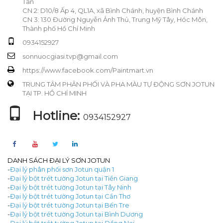
Tân
CN 2: D10/8 Ấp 4, QL1A, xã Bình Chánh, huyện Bình Chánh
CN 3: 130 Đường Nguyễn Ảnh Thủ, Trung Mỹ Tây, Hóc Môn,
Thành phố Hồ Chí Minh
0934152927
sonnuocgiasi.tvp@gmail.com
https://www.facebook.com/Paintmart.vn
TRUNG TÂM PHÂN PHỐI VÀ PHA MÀU TỰ ĐỘNG SƠN JOTUN
TẠI TP. HỒ CHÍ MINH
Hotline:
0934152927
DANH SÁCH ĐẠI LÝ SƠN JOTUN
-
Đại lý phân phối sơn Jotun quận 1
-
Đại lý bột trét tường Jotun tại Tiền Giang
-
Đại lý bột trét tường Jotun tại Tây Ninh
-
Đại lý bột trét tường Jotun tại Cần Thơ
-
Đại lý bột trét tường Jotun tại Bến Tre
-
Đại lý bột trét tường Jotun tại Bình Dương