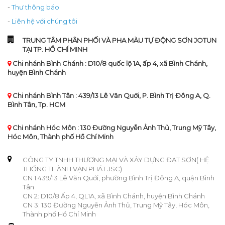
-
Thư thông báo
-
Liên hệ với chúng tôi
TRUNG TÂM PHÂN PHỐI VÀ PHA MÀU TỰ ĐỘNG SƠN JOTUN
TẠI TP. HỒ CHÍ MINH
Chi nhánh Bình Chánh : D10/8 quốc lộ 1A, ấp 4, xã Bình Chánh,
huyện Bình Chánh
Chi nhánh Bình Tân : 439/13 Lê Văn Quới, P. Bình Trị Đông A, Q.
Bình Tân, Tp. HCM
Chi nhánh Hóc Môn : 130 Đường Nguyễn Ảnh Thủ, Trung Mỹ Tây,
Hóc Môn, Thành phố Hồ Chí Minh
CÔNG TY TNHH THƯƠNG MẠI VÀ XÂY DỰNG ĐẠT SƠN( HỆ
THỐNG THÀNH VẠN PHÁT JSC)
CN 1:439/13 Lê Văn Quới, phường Bình Trị Đông A, quận Bình
Tân
CN 2: D10/8 Ấp 4, QL1A, xã Bình Chánh, huyện Bình Chánh
CN 3: 130 Đường Nguyễn Ảnh Thủ, Trung Mỹ Tây, Hóc Môn,
Thành phố Hồ Chí Minh