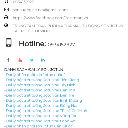
0934152927
sonnuocgiasi.tvp@gmail.com
https://www.facebook.com/Paintmart.vn
TRUNG TÂM PHÂN PHỐI VÀ PHA MÀU TỰ ĐỘNG SƠN JOTUN
TẠI TP. HỒ CHÍ MINH
Hotline:
0934152927
DANH SÁCH ĐẠI LÝ SƠN JOTUN
-
Đại lý phân phối sơn Jotun quận 1
-
Đại lý bột trét tường Jotun tại Tiền Giang
-
Đại lý bột trét tường Jotun tại Tây Ninh
-
Đại lý bột trét tường Jotun tại Cần Thơ
-
Đại lý bột trét tường Jotun tại Bến Tre
-
Đại lý bột trét tường Jotun tại Bình Dương
-
Đại lý bột trét tường Jotun tại Đồng Nai
-
Đại lý bột trét tường Jotun tại TP Hồ Chí Minh
-
Đại lý bột trét tường Jotun tại Vũng Tàu
-
Đại lý bột trét tường Jotun tại Long An
-
Đại lý phân phối sơn Jotun Cần Giuộc