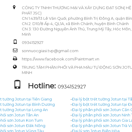
CÔNG TY TNHH THƯƠNG MẠI VÀ XÂY DỰNG ĐẠT SƠN( H
PHÁT JSC)
CN 1:439/13 Lê Văn Quới, phường Bình Trị Đông A, quận Bì
CN 2: D10/8 Ấp 4, QL1A, xã Bình Chánh, huyện Bình Chánh
CN 3: 130 Đường Nguyễn Ảnh Thủ, Trung Mỹ Tây, Hóc Môn,
Minh
0934152927
sonnuocgiasi.tvp@gmail.com
https://www.facebook.com/Paintmart.vn
TRUNG TÂM PHÂN PHỐI VÀ PHA MÀU TỰ ĐỘNG SƠN JOTUN 
MINH
Hotline:
0934152927
ét tường Jotun tại Tiền Giang
-
Đại lý bột trét tường Jotun tại T
rét tường Jotun tại Bình Dương
-
Đại lý bột trét tường Jotun tại 
ét tường Jotun tại Long An
-
Đại lý phân phối sơn Jotun Cần 
phối sơn Jotun Tân An
-
Đại lý phân phối sơn Jotun Ninh
phối sơn Jotun Kon Tum
-
Đại lý phân phối sơn Jotun Gia L
phối sơn Jotun Đăk Nông
-
Đại lý phân phối sơn Jotun Trà V
phối sơn Jotun Vũng Tàu
-
Đại lý sơn Jotun Biên Hòa