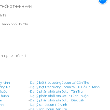
Ệ THỐNG THÀNH VẠN
nh Tân
 Thành phố Hồ Chí
TẠI TP. HỒ CHÍ
ây Ninh
-
Đại lý bột trét tường Jotun tại Cần Thơ
Đồng Nai
-
Đại lý bột trét tường Jotun tại TP Hồ Chí Minh
Giuộc
-
Đại lý phân phối sơn Jotun Tân Trụ
 Thuận
-
Đại lý phân phối sơn Jotun Bình Thuận
ai
-
Đại lý phân phối sơn Jotun Đăk Lăk
inh
-
Đại lý sơn Jotun Trà Vinh
-
Đại lý sơn Jotun Bến Tre