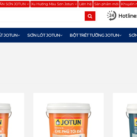
ẤN SƠN JOTUN
Xu Hướng Màu Sơn Jotun
Liên hệ
Sản phẩm mới
Khuyến 
Hotline
T JOTUN
SƠN LÓT JOTUN
BỘT TRÉT TƯỜNG JOTUN
SƠN