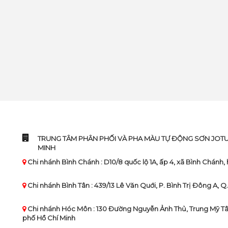
TRUNG TÂM PHÂN PHỐI VÀ PHA MÀU TỰ ĐỘNG SƠN JOTUN 
MINH
Chi nhánh Bình Chánh : D10/8 quốc lộ 1A, ấp 4, xã Bình Chánh
Chi nhánh Bình Tân : 439/13 Lê Văn Quới, P. Bình Trị Đông A, Q
Chi nhánh Hóc Môn : 130 Đường Nguyễn Ảnh Thủ, Trung Mỹ T
phố Hồ Chí Minh