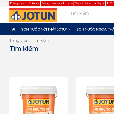
Bảng giá sơn Jotun
Bảng màu sơn Jotun
Bộ sưu tập nhà đẹp
TƯ V
SƠN NƯỚC NỘI THẤT JOTUN
SƠN NƯỚC NGOẠI THẤ
Trang chủ
Tìm kiếm
Tìm kiếm