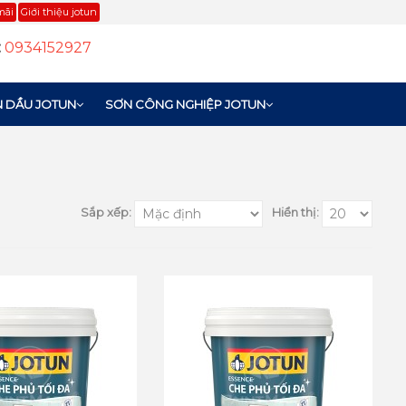
mãi
Giới thiệu jotun
:
0934152927
 DẦU JOTUN
SƠN CÔNG NGHIỆP JOTUN
Sắp xếp:
Hiển thị: