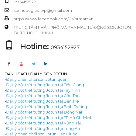
0934152927
sonnuocgiasi.tvp@gmail.com
https://www.facebook.com/Paintmart.vn
TRUNG TÂM PHÂN PHỐI VÀ PHA MÀU TỰ ĐỘNG SƠN JOTUN
TẠI TP. HỒ CHÍ MINH
Hotline:
0934152927
DANH SÁCH ĐẠI LÝ SƠN JOTUN
-
Đại lý phân phối sơn Jotun quận 1
-
Đại lý bột trét tường Jotun tại Tiền Giang
-
Đại lý bột trét tường Jotun tại Tây Ninh
-
Đại lý bột trét tường Jotun tại Cần Thơ
-
Đại lý bột trét tường Jotun tại Bến Tre
-
Đại lý bột trét tường Jotun tại Bình Dương
-
Đại lý bột trét tường Jotun tại Đồng Nai
-
Đại lý bột trét tường Jotun tại TP Hồ Chí Minh
-
Đại lý bột trét tường Jotun tại Vũng Tàu
-
Đại lý bột trét tường Jotun tại Long An
-
Đại lý phân phối sơn Jotun Cần Giuộc