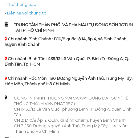
-
Thư thông báo
-
Liên hệ với chúng tôi
TRUNG TÂM PHÂN PHỐI VÀ PHA MÀU TỰ ĐỘNG SƠN JOTUN
TẠI TP. HỒ CHÍ MINH
Chi nhánh Bình Chánh : D10/8 quốc lộ 1A, ấp 4, xã Bình Chánh,
huyện Bình Chánh
Chi nhánh Bình Tân : 439/13 Lê Văn Quới, P. Bình Trị Đông A, Q.
Bình Tân, Tp. HCM
Chi nhánh Hóc Môn : 130 Đường Nguyễn Ảnh Thủ, Trung Mỹ Tây,
Hóc Môn, Thành phố Hồ Chí Minh
CÔNG TY TNHH THƯƠNG MẠI VÀ XÂY DỰNG ĐẠT SƠN( HỆ
THỐNG THÀNH VẠN PHÁT JSC)
CN 1:439/13 Lê Văn Quới, phường Bình Trị Đông A, quận Bình
Tân
CN 2: D10/8 Ấp 4, QL1A, xã Bình Chánh, huyện Bình Chánh
CN 3: 130 Đường Nguyễn Ảnh Thủ, Trung Mỹ Tây, Hóc Môn,
Thành phố Hồ Chí Minh