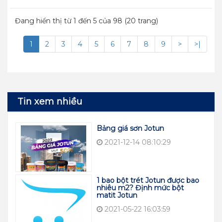
Đang hiển thị từ 1 đến 5 của 98 (20 trang)
1
2
3
4
5
6
7
8
9
>
>|
Tin xem nhiều
Bảng giá sơn Jotun
2021-12-14 08:10:29
1 bao bột trét Jotun được bao
nhiêu m2? Định mức bột
matit Jotun
2021-05-22 16:03:59