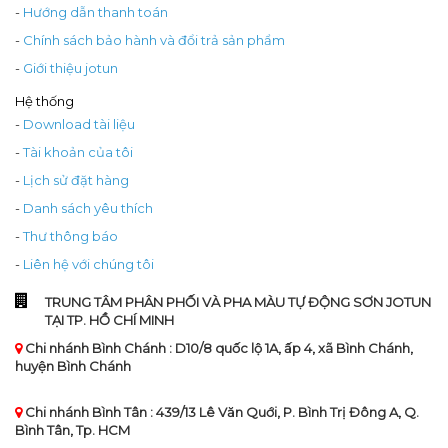
-
Hướng dẫn thanh toán
-
Chính sách bảo hành và đổi trả sản phẩm
-
Giới thiệu jotun
Hệ thống
-
Download tài liệu
-
Tài khoản của tôi
-
Lịch sử đặt hàng
-
Danh sách yêu thích
-
Thư thông báo
-
Liên hệ với chúng tôi
TRUNG TÂM PHÂN PHỐI VÀ PHA MÀU TỰ ĐỘNG SƠN JOTUN
TẠI TP. HỒ CHÍ MINH
Chi nhánh Bình Chánh : D10/8 quốc lộ 1A, ấp 4, xã Bình Chánh,
huyện Bình Chánh
Chi nhánh Bình Tân : 439/13 Lê Văn Quới, P. Bình Trị Đông A, Q.
Bình Tân, Tp. HCM