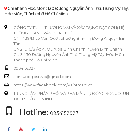
Chi nhánh Hóc Môn : 130 Đường Nguyễn Ảnh Thủ, Trung Mỹ Tây,
Hóc Môn, Thành phố Hồ Chí Minh
CÔNG TY TNHH THƯƠNG MẠI VÀ XÂY DỰNG ĐẠT SƠN( HỆ
THỐNG THÀNH VẠN PHÁT JSC)
CN 1:439/13 Lê Văn Quới, phường Bình Trị Đông A, quận Bình
Tân
CN 2: D10/8 Ấp 4, QL1A, xã Bình Chánh, huyện Bình Chánh
CN 3: 130 Đường Nguyễn Ảnh Thủ, Trung Mỹ Tây, Hóc Môn,
Thành phố Hồ Chí Minh
0934152927
sonnuocgiasi.tvp@gmail.com
https://www.facebook.com/Paintmart.vn
TRUNG TÂM PHÂN PHỐI VÀ PHA MÀU TỰ ĐỘNG SƠN JOTUN
TẠI TP. HỒ CHÍ MINH
Hotline:
0934152927