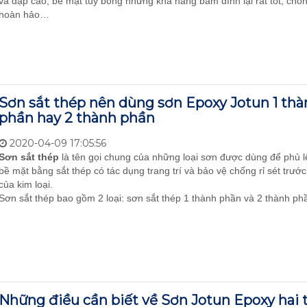
va đập cao, bề mặt tuy bóng nhưng khả năng bám dính lại rất tốt, chố
hoàn hảo…
Sơn sắt thép nên dùng sơn Epoxy Jotun 1 thà
phần hay 2 thành phần
2020-04-09 17:05:56
Sơn sắt thép
là tên gọi chung của những loại sơn được dùng để phủ 
bề mặt bằng sắt thép có tác dụng trang trí và bảo vệ chống rỉ sét trướ
của kim loại.
Sơn sắt thép bao gồm 2 loại: sơn sắt thép 1 thành phần và 2 thành ph
Những điều cần biết về Sơn Jotun Epoxy hai 