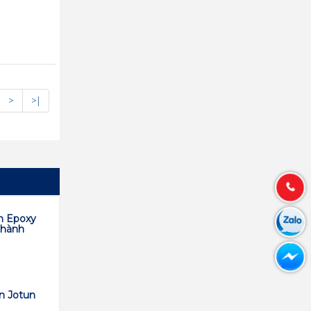
>
>|
n Epoxy
thành
n Jotun