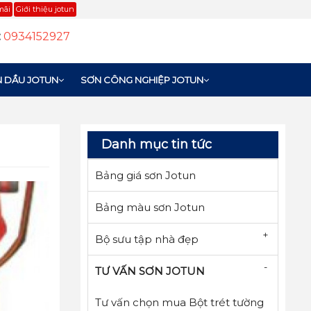
mãi
Giới thiệu jotun
:
0934152927
 DẦU JOTUN
SƠN CÔNG NGHIỆP JOTUN
Danh mục tin tức
Bảng giá sơn Jotun
Bảng màu sơn Jotun
+
Bộ sưu tập nhà đẹp
-
TƯ VẤN SƠN JOTUN
Tư vấn chọn mua Bột trét tường