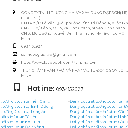
CÔNG TY TNHH THƯƠNG MẠI VÀ XÂY DỰNG ĐẠT SƠN( H
PHÁT JSC)
CN 1:439/13 Lê Văn Quới, phường Bình Trị Đông A, quận Bì
CN 2: D10/8 Ấp 4, QL1A, xã Bình Chánh, huyện Bình Chánh
CN 3: 130 Đường Nguyễn Ảnh Thủ, Trung Mỹ Tây, Hóc Môn,
Minh
0934152927
sonnuocgiasi.tvp@gmail.com
https://www.facebook.com/Paintmart.vn
TRUNG TÂM PHÂN PHỐI VÀ PHA MÀU TỰ ĐỘNG SƠN JOTUN 
MINH
Hotline:
0934152927
ét tường Jotun tại Tiền Giang
-
Đại lý bột trét tường Jotun tại T
rét tường Jotun tại Bình Dương
-
Đại lý bột trét tường Jotun tại 
ét tường Jotun tại Long An
-
Đại lý phân phối sơn Jotun Cần 
phối sơn Jotun Tân An
-
Đại lý phân phối sơn Jotun Ninh
phối sơn Jotun Kon Tum
-
Đại lý phân phối sơn Jotun Gia L
phối sơn Jotun Đăk Nông
-
Đại lý phân phối sơn Jotun Trà V