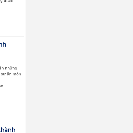
ng thấm
nh
lên những
c sự ăn mòn
ần.
thành