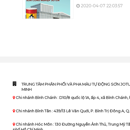
2020-04-07 22:03:57
TRUNG TÂM PHÂN PHỐI VÀ PHA MÀU TỰ ĐỘNG SƠN JOTUN 
MINH
Chi nhánh Bình Chánh : D10/8 quốc lộ 1A, ấp 4, xã Bình Chánh
Chi nhánh Bình Tân : 439/13 Lê Văn Quới, P. Bình Trị Đông A, Q
Chi nhánh Hóc Môn : 130 Đường Nguyễn Ảnh Thủ, Trung Mỹ T
phố Hồ Chí Minh