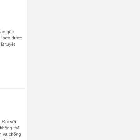
hần gốc
ại sơn được
ất tuyệt
 Đối với
 không thể
ền và chống