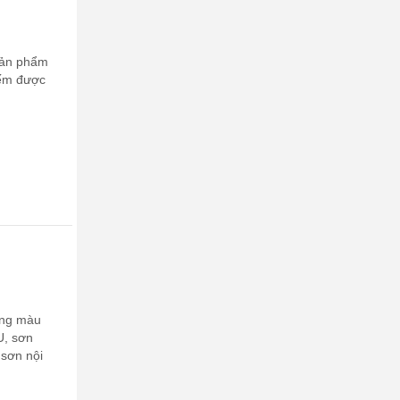
sản phẩm
iếm được
ảng màu
U, sơn
 sơn nội