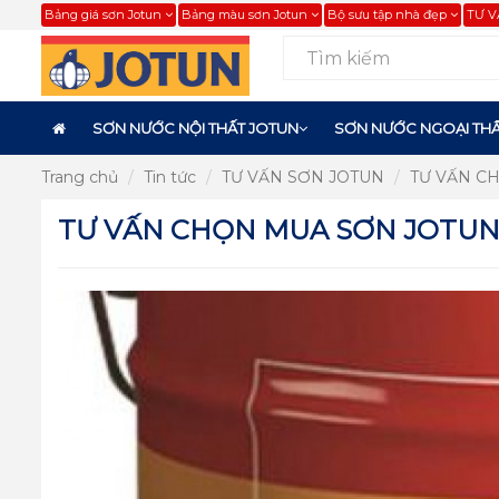
Bảng giá sơn Jotun
Bảng màu sơn Jotun
Bộ sưu tập nhà đẹp
TƯ V
SƠN NƯỚC NỘI THẤT JOTUN
SƠN NƯỚC NGOẠI THẤ
Trang chủ
Tin tức
TƯ VẤN SƠN JOTUN
TƯ VẤN C
TƯ VẤN CHỌN MUA SƠN JOTUN