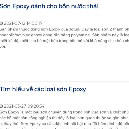
Sơn Epoxy dành cho bồn nước thải
2021-07-12 14:00:17
Sản phẩm thuộc dòng sơn Epoxy của Jotun. Đây là loại sơn 2 thành p
phenolic/novolac epoxy đóng rắn bằng polyamine. Sản phẩm này là lo
thiết kế đặc biệt cho bề mặt bên trong bồn bể với khả năng chịu hóa ch
vời.
Tìm hiểu về các loại sơn Epoxy
2021-03-27 09:20:54
Sơn Epoxy là một loại sơn chuyên dụng trong lĩnh vực sơn và chất phủ.
các bề mặt sàn công nghiệp thì đây là loại sơn quen thuộc và gần như
bị thay thế. Sơn Epoxy có các đặc tính nổi bật như độ bám dính, độ b