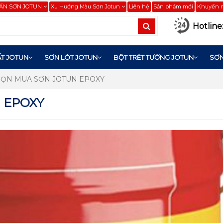
ẤN SƠN JOTUN
Xu Hướng Màu Sơn Jotun
Liên hệ
Sản phẩm mới
Khuyến 
Hotline
T JOTUN
SƠN LÓT JOTUN
BỘT TRÉT TƯỜNG JOTUN
SƠN
HỌN MUA SƠN JOTUN EPOXY
 EPOXY