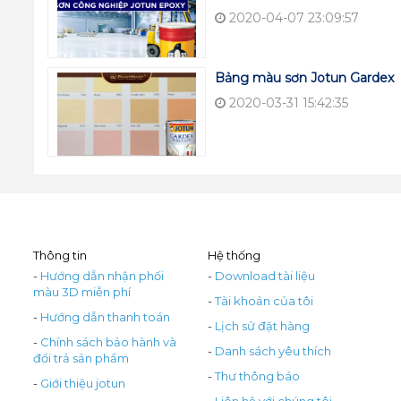
2020-04-07 23:09:57
Bảng màu sơn Jotun Gardex
2020-03-31 15:42:35
Thông tin
Hệ thống
-
Hướng dẫn nhận phối
-
Download tài liệu
màu 3D miễn phí
-
Tài khoản của tôi
-
Hướng dẫn thanh toán
-
Lịch sử đặt hàng
-
Chính sách bảo hành và
-
Danh sách yêu thích
đổi trả sản phẩm
-
Thư thông báo
-
Giới thiệu jotun
-
Liên hệ với chúng tôi