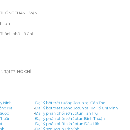
Ệ THỐNG THÀNH VẠN
nh Tân
 Thành phố Hồ Chí
TẠI TP. HỒ CHÍ
ây Ninh
-
Đại lý bột trét tường Jotun tại Cần Thơ
Đồng Nai
-
Đại lý bột trét tường Jotun tại TP Hồ Chí Minh
Giuộc
-
Đại lý phân phối sơn Jotun Tân Trụ
 Thuận
-
Đại lý phân phối sơn Jotun Bình Thuận
ai
-
Đại lý phân phối sơn Jotun Đăk Lăk
inh
-
Đại lý sơn Jotun Trà Vinh